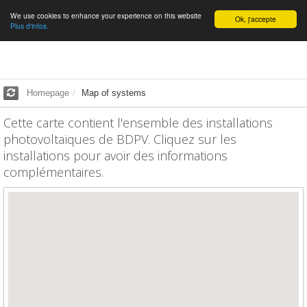
We use cookies to enhance your experience on this website
English
Ok, j'accepte
Plus d'infos.
Homepage
Map of systems
Cette carte contient l'ensemble des installations
photovoltaïques de BDPV. Cliquez sur les
installations pour avoir des informations
complémentaires.