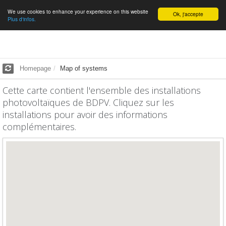
We use cookies to enhance your experience on this website
English
Ok, j'accepte
Plus d'infos.
Homepage
Map of systems
Cette carte contient l'ensemble des installations
photovoltaïques de BDPV. Cliquez sur les
installations pour avoir des informations
complémentaires.