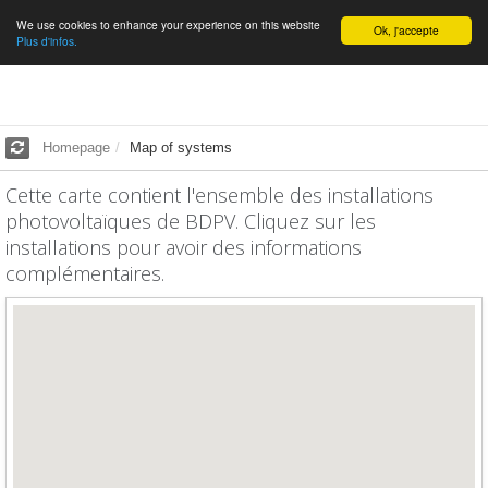
We use cookies to enhance your experience on this website
English
Ok, j'accepte
Plus d'infos.
Homepage
Map of systems
Cette carte contient l'ensemble des installations
photovoltaïques de BDPV. Cliquez sur les
installations pour avoir des informations
complémentaires.