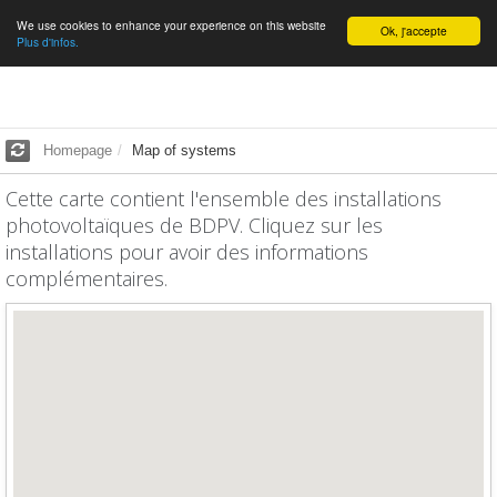
We use cookies to enhance your experience on this website
English
Ok, j'accepte
Plus d'infos.
Homepage
Map of systems
Cette carte contient l'ensemble des installations
photovoltaïques de BDPV. Cliquez sur les
installations pour avoir des informations
complémentaires.