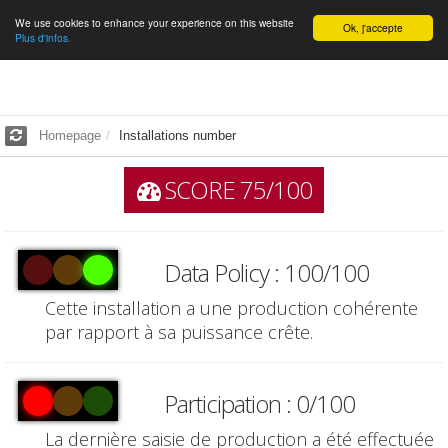
We use cookies to enhance your experience on this website
English
Ok, j'accepte
Plus d'infos.
Homepage
Installations number
SCORE 75/100
Data Policy : 100/100
Cette installation a une production cohérente
par rapport à sa puissance crête.
Participation : 0/100
La dernière saisie de production a été effectuée