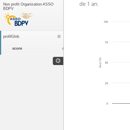
de 1 an.
Non profit Organization ASSO
BDPV
100
profilGlob
75
score
Base 100
50
25
0