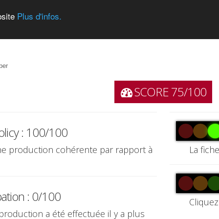
bsite
Plus d'infos.
ber
SCORE 75/100
olicy : 100/100
une production cohérente par rapport à
La fich
pation : 0/100
Cliquez
production a été effectuée il y a plus