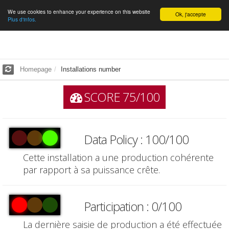
We use cookies to enhance your experience on this website
English
Ok, j'accepte
Plus d'infos.
Homepage
Installations number
SCORE 75/100
Data Policy : 100/100
Cette installation a une production cohérente
par rapport à sa puissance crête.
Participation : 0/100
La dernière saisie de production a été effectuée