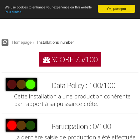
We use cookies to enhance your experience on this website
English
Ok, j'accepte
Plus d'infos.
Homepage
Installations number
SCORE 75/100
Data Policy : 100/100
Cette installation a une production cohérente
par rapport à sa puissance crête.
Participation : 0/100
La dernière saisie de production a été effectuée