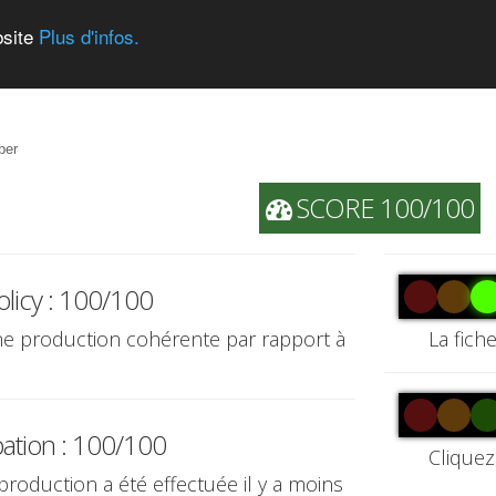
bsite
Plus d'infos.
ber
SCORE 100/100
olicy : 100/100
une production cohérente par rapport à
La fich
pation : 100/100
Cliquez
 production a été effectuée il y a moins