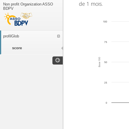
de 1 mois.
Non profit Organization ASSO
BDPV
100
profilGlob
75
score
Base 100
50
25
0