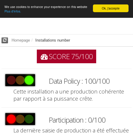
We use cookies to enhance your experience on this website
English
Ok, j'accepte
Plus d'infos.
Homepage
Installations number
SCORE 75/100
Data Policy : 100/100
Cette installation a une production cohérente
par rapport à sa puissance crête.
Participation : 0/100
La dernière saisie de production a été effectuée