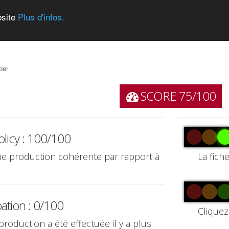
bsite
Plus d'infos.
ber
SCORE 75/100
olicy : 100/100
une production cohérente par rapport à
La fich
pation : 0/100
Cliquez
production a été effectuée il y a plus