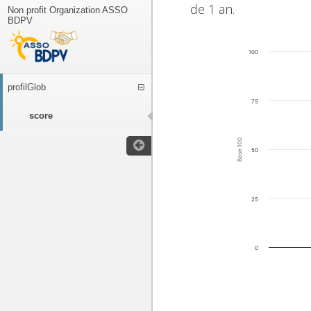
de 1 an.
Non profit Organization ASSO
BDPV
100
profilGlob
75
score
Base 100
50
25
0