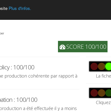
bsite
Plus d'infos.
ber
SCORE 100/100
olicy : 100/100
une production cohérente par rapport à
La fich
pation : 100/100
Cliquez
 production a été effectuée il y a moins