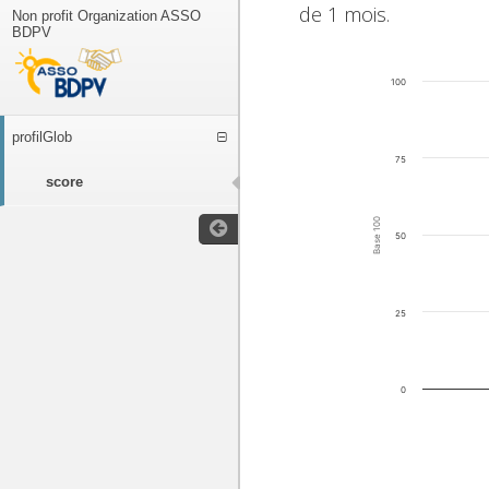
de 1 mois.
Non profit Organization ASSO
BDPV
100
profilGlob
75
score
Base 100
50
25
0