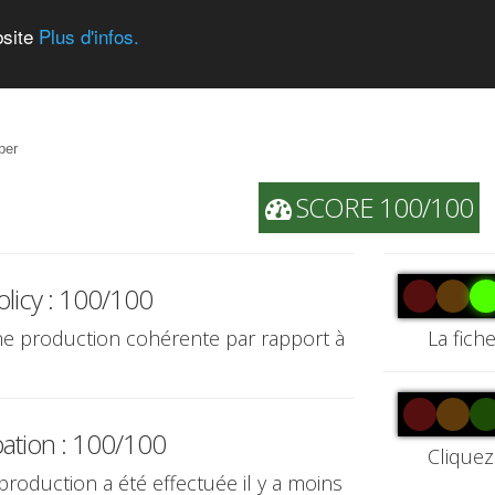
bsite
Plus d'infos.
ber
SCORE 100/100
olicy : 100/100
une production cohérente par rapport à
La fich
pation : 100/100
Cliquez
 production a été effectuée il y a moins