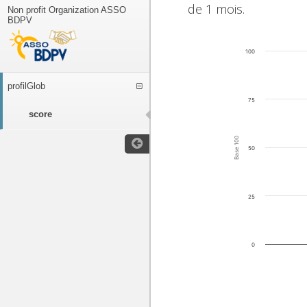
de 1 mois.
Non profit Organization ASSO
BDPV
100
profilGlob
75
score
Base 100
50
25
0