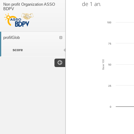
de 1 an.
Non profit Organization ASSO
BDPV
100
profilGlob
75
score
Base 100
50
25
0