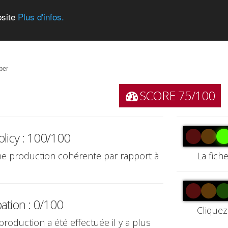
bsite
Plus d'infos.
ber
SCORE 75/100
olicy : 100/100
une production cohérente par rapport à
La fich
pation : 0/100
Cliquez
production a été effectuée il y a plus