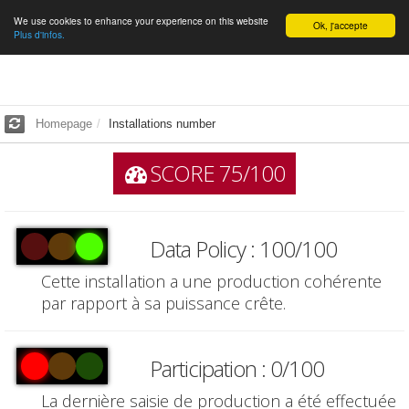
We use cookies to enhance your experience on this website
English
Ok, j'accepte
Plus d'infos.
Homepage
Installations number
SCORE 75/100
Data Policy : 100/100
Cette installation a une production cohérente
par rapport à sa puissance crête.
Participation : 0/100
La dernière saisie de production a été effectuée