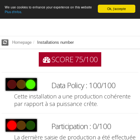
We use cookies to enhance your experience on this website
English
Ok, j'accepte
Plus d'infos.
Homepage
Installations number
SCORE 75/100
Data Policy : 100/100
Cette installation a une production cohérente
par rapport à sa puissance crête.
Participation : 0/100
La dernière saisie de production a été effectuée