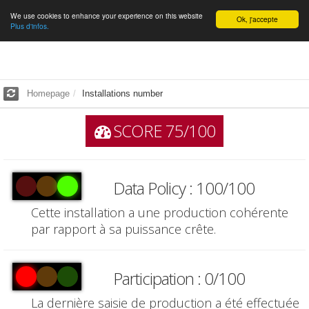
We use cookies to enhance your experience on this website
English
Ok, j'accepte
Plus d'infos.
Homepage
Installations number
SCORE 75/100
Data Policy : 100/100
Cette installation a une production cohérente
par rapport à sa puissance crête.
Participation : 0/100
La dernière saisie de production a été effectuée