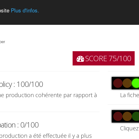
bsite
Plus d'infos.
ber
SCORE 75/100
olicy : 100/100
une production cohérente par rapport à
La fich
pation : 0/100
Cliquez
production a été effectuée il y a plus