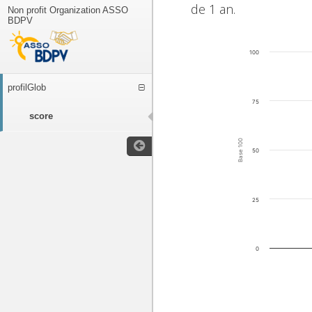
de 1 an.
Non profit Organization ASSO
BDPV
100
profilGlob
75
score
Base 100
50
25
0