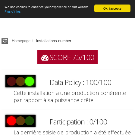
We use cookies to enhance your experience on this website
English
Ok, j'accepte
Plus d'infos.
Homepage
Installations number
SCORE 75/100
Data Policy : 100/100
Cette installation a une production cohérente
par rapport à sa puissance crête.
Participation : 0/100
La dernière saisie de production a été effectuée