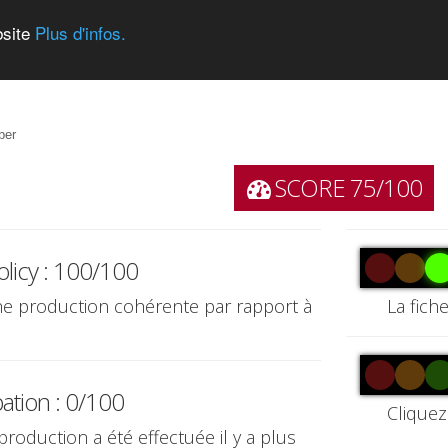
bsite
Plus d'infos.
ber
SCORE 75/100
olicy : 100/100
une production cohérente par rapport à
La fich
pation : 0/100
Cliquez
production a été effectuée il y a plus