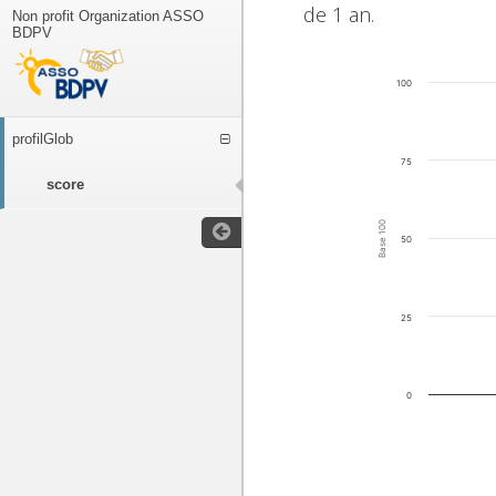
de 1 an.
Non profit Organization ASSO
BDPV
100
profilGlob
75
score
Base 100
50
25
0