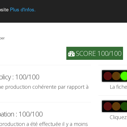
bsite
Plus d'infos.
ber
SCORE 100/100
olicy : 100/100
une production cohérente par rapport à
La fich
pation : 100/100
Cliquez
 production a été effectuée il y a moins