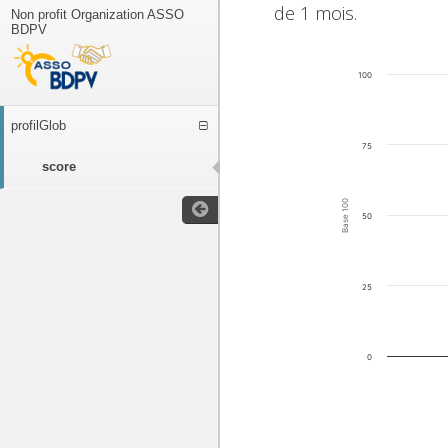
de 1 mois.
Non profit Organization ASSO
BDPV
100
profilGlob
75
score
Base 100
50
25
0