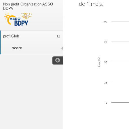
de 1 mois.
Non profit Organization ASSO
BDPV
100
profilGlob
75
score
Base 100
50
25
0