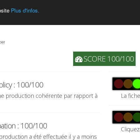
bsite
Plus d'infos.
ber
SCORE 100/100
olicy : 100/100
une production cohérente par rapport à
La fich
pation : 100/100
Cliquez
 production a été effectuée il y a moins