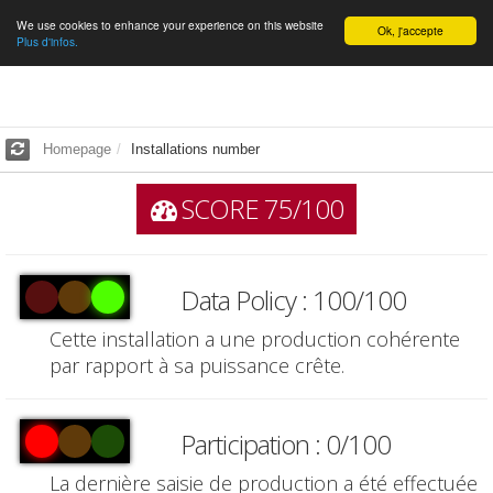
We use cookies to enhance your experience on this website
English
Ok, j'accepte
Plus d'infos.
Homepage
Installations number
SCORE 75/100
Data Policy : 100/100
Cette installation a une production cohérente
par rapport à sa puissance crête.
Participation : 0/100
La dernière saisie de production a été effectuée