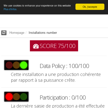
We use cookies to enhance your experience on this website
English
Ok, j'accepte
Plus d'infos.
Homepage
Installations number
SCORE 75/100
Data Policy : 100/100
Cette installation a une production cohérente
par rapport à sa puissance crête.
Participation : 0/100
La dernière saisie de production a été effectuée