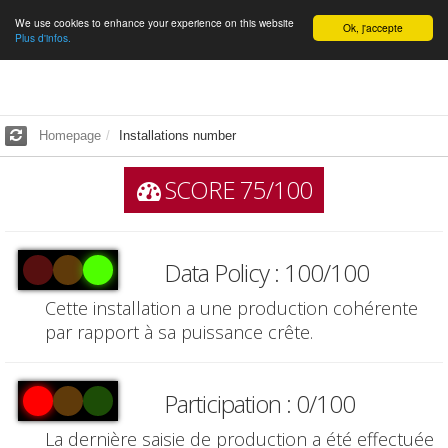
We use cookies to enhance your experience on this website
English
Ok, j'accepte
Plus d'infos.
Homepage
Installations number
SCORE 75/100
Data Policy : 100/100
Cette installation a une production cohérente
par rapport à sa puissance crête.
Participation : 0/100
La dernière saisie de production a été effectuée