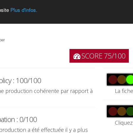
bsite
Plus d'infos.
ber
SCORE 75/100
olicy : 100/100
une production cohérente par rapport à
La fich
pation : 0/100
Cliquez
production a été effectuée il y a plus