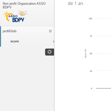
de 1 an.
Non profit Organization ASSO
BDPV
100
profilGlob
75
score
Base 100
50
25
0