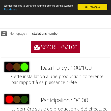
We use cookies to enhance your experience on this website
English
Ok, j'accepte
Plus d'infos.
Homepage
Installations number
SCORE 75/100
Data Policy : 100/100
Cette installation a une production cohérente
par rapport à sa puissance crête.
Participation : 0/100
La dernière saisie de production a été effectuée