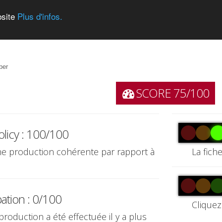
bsite
Plus d'infos.
ber
SCORE 75/100
olicy : 100/100
une production cohérente par rapport à
La fich
pation : 0/100
Cliquez
production a été effectuée il y a plus