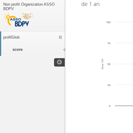
de 1 an.
Non profit Organization ASSO
BDPV
100
profilGlob
75
score
Base 100
50
25
0