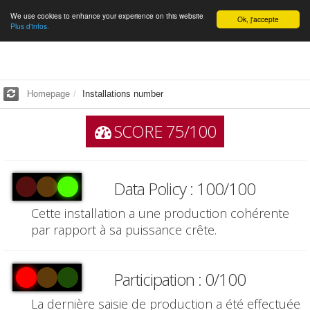
We use cookies to enhance your experience on this website
English
Ok, j'accepte
Plus d'infos.
Homepage
Installations number
SCORE 75/100
Data Policy : 100/100
Cette installation a une production cohérente
par rapport à sa puissance crête.
Participation : 0/100
La dernière saisie de production a été effectuée