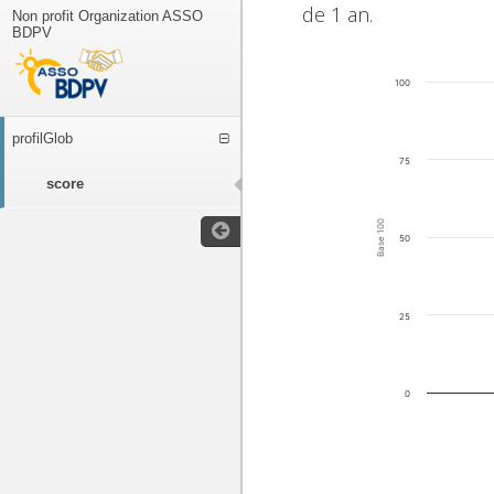
de 1 an.
Non profit Organization ASSO
BDPV
100
profilGlob
75
score
Base 100
50
25
0