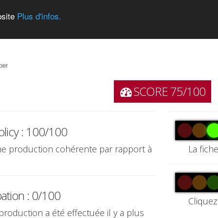
bsite
Plus d'infos.
ber
SCORE 75/100
olicy : 100/100
une production cohérente par rapport à
La fich
pation : 0/100
Cliquez
production a été effectuée il y a plus