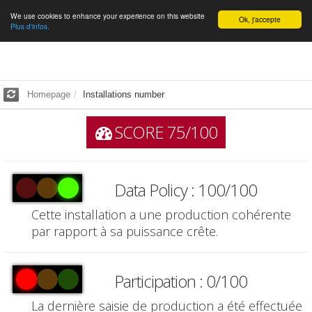
We use cookies to enhance your experience on this website
English
Ok, j'accepte
Plus d'infos.
Homepage
Installations number
SCORE 75/100
Data Policy : 100/100
Cette installation a une production cohérente
par rapport à sa puissance crête.
Participation : 0/100
La dernière saisie de production a été effectuée