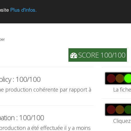
bsite
Plus d'infos.
ber
SCORE 100/100
olicy : 100/100
une production cohérente par rapport à
La fich
pation : 100/100
Cliquez
 production a été effectuée il y a moins