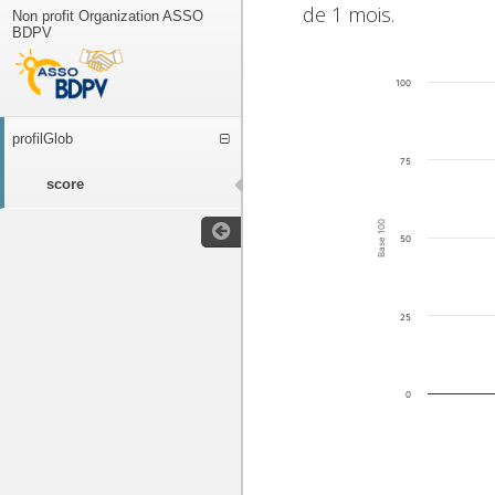
de 1 mois.
Non profit Organization ASSO
BDPV
100
profilGlob
75
score
Base 100
50
25
0