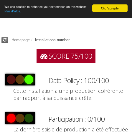
We use cookies to enhance your experience on this website
English
Ok, j'accepte
Plus d'infos.
Homepage
Installations number
SCORE 75/100
Data Policy : 100/100
Cette installation a une production cohérente
par rapport à sa puissance crête.
Participation : 0/100
La dernière saisie de production a été effectuée