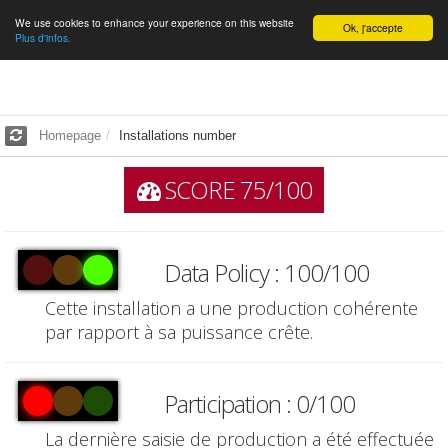
We use cookies to enhance your experience on this website
English
Ok, j'accepte
Plus d'infos.
Homepage
Installations number
SCORE 75/100
Data Policy : 100/100
Cette installation a une production cohérente
par rapport à sa puissance crête.
Participation : 0/100
La dernière saisie de production a été effectuée