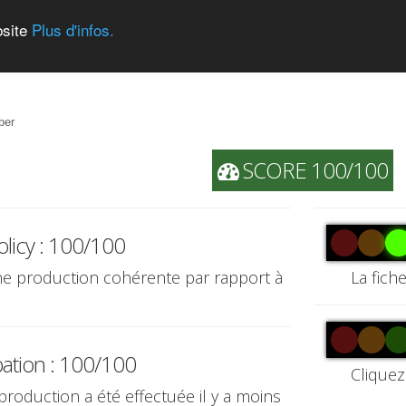
bsite
Plus d'infos.
ber
SCORE 100/100
olicy : 100/100
une production cohérente par rapport à
La fich
pation : 100/100
Cliquez
 production a été effectuée il y a moins