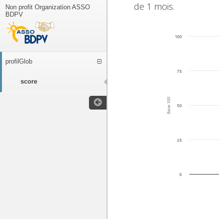
de 1 mois.
Non profit Organization ASSO
BDPV
100
profilGlob
75
score
Base 100
50
25
0