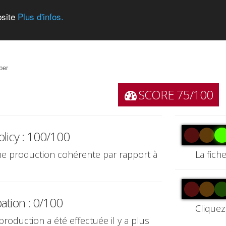
bsite
Plus d'infos.
ber
SCORE 75/100
olicy : 100/100
une production cohérente par rapport à
La fich
pation : 0/100
Cliquez
production a été effectuée il y a plus