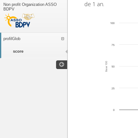
de 1 an.
Non profit Organization ASSO
BDPV
100
profilGlob
75
score
Base 100
50
25
0