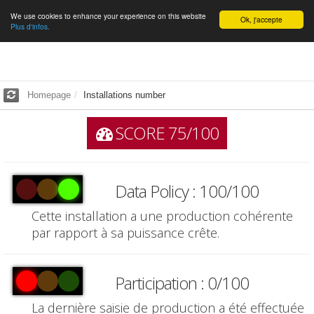
We use cookies to enhance your experience on this website
English
Ok, j'accepte
Plus d'infos.
Homepage
Installations number
SCORE 75/100
Data Policy : 100/100
Cette installation a une production cohérente
par rapport à sa puissance crête.
Participation : 0/100
La dernière saisie de production a été effectuée