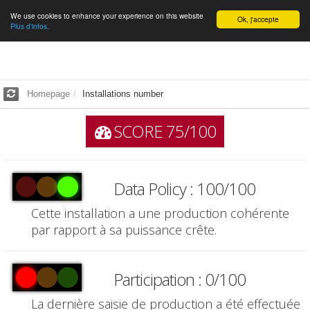
We use cookies to enhance your experience on this website
English
Ok, j'accepte
Plus d'infos.
Homepage
Installations number
SCORE 75/100
Data Policy : 100/100
Cette installation a une production cohérente
par rapport à sa puissance crête.
Participation : 0/100
La dernière saisie de production a été effectuée