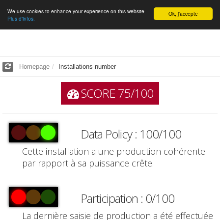
We use cookies to enhance your experience on this website
English
Ok, j'accepte
Plus d'infos.
Homepage
Installations number
SCORE 75/100
Data Policy : 100/100
Cette installation a une production cohérente
par rapport à sa puissance crête.
Participation : 0/100
La dernière saisie de production a été effectuée