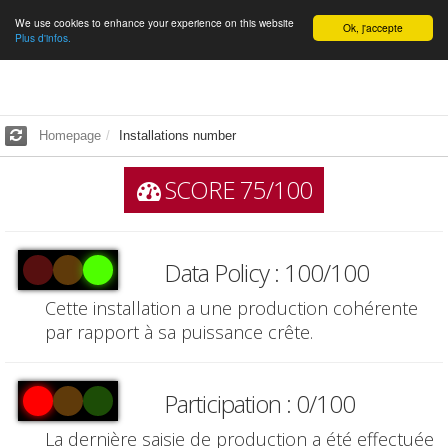
We use cookies to enhance your experience on this website
English
Ok, j'accepte
Plus d'infos.
Homepage
Installations number
SCORE 75/100
Data Policy : 100/100
Cette installation a une production cohérente
par rapport à sa puissance crête.
Participation : 0/100
La dernière saisie de production a été effectuée