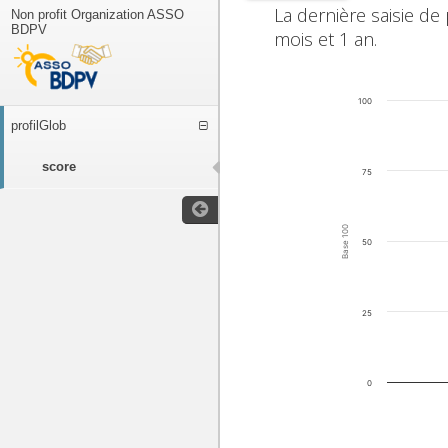
La dernière saisie de
Non profit Organization ASSO
BDPV
mois et 1 an.
100
profilGlob
score
75
Base 100
50
25
0