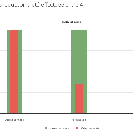
 production a été effectuée entre 4
Indicateurs
Qualité données
Participation
Valeur maximum
Valeur courante