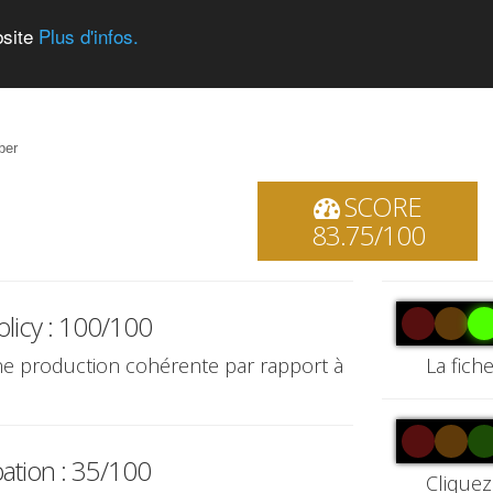
bsite
Plus d'infos.
ber
SCORE
83.75/100
olicy : 100/100
une production cohérente par rapport à
La fich
pation : 35/100
Cliquez