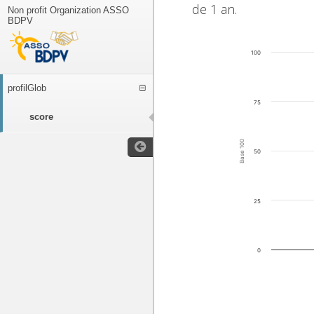
de 1 an.
Non profit Organization ASSO
BDPV
100
profilGlob
75
score
Base 100
50
25
0