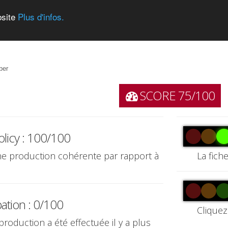
bsite
Plus d'infos.
ber
SCORE 75/100
olicy : 100/100
une production cohérente par rapport à
La fich
pation : 0/100
Cliquez
production a été effectuée il y a plus