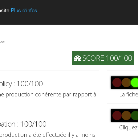
bsite
Plus d'infos.
ber
SCORE 100/100
olicy : 100/100
une production cohérente par rapport à
La fich
pation : 100/100
Cliquez
 production a été effectuée il y a moins