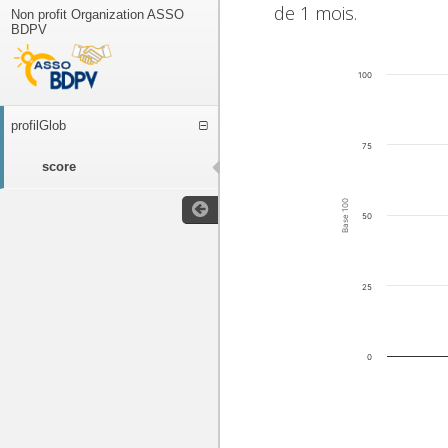
de 1 mois.
Non profit Organization ASSO
BDPV
100
profilGlob
75
score
Base 100
50
25
0