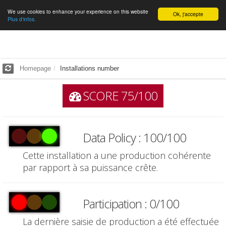
We use cookies to enhance your experience on this website
English
Ok, j'accepte
Plus d'infos.
Homepage
Installations number
SCORE 75/100
Data Policy : 100/100
Cette installation a une production cohérente
par rapport à sa puissance crête.
Participation : 0/100
La dernière saisie de production a été effectuée