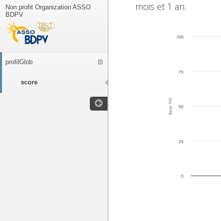
mois et 1 an.
Non profit Organization ASSO
BDPV
100
profilGlob
75
score
Base 100
50
25
0