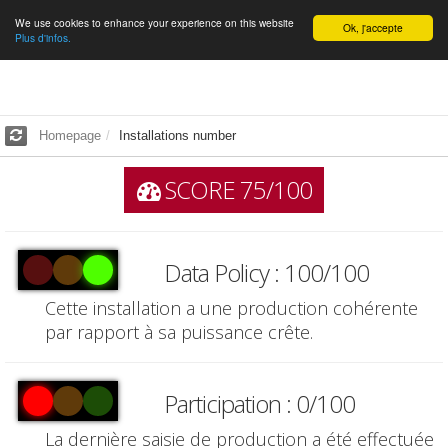
We use cookies to enhance your experience on this website
English
Ok, j'accepte
Plus d'infos.
Homepage
Installations number
SCORE 75/100
Data Policy : 100/100
Cette installation a une production cohérente
par rapport à sa puissance crête.
Participation : 0/100
La dernière saisie de production a été effectuée