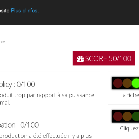
bsite
Plus d'infos.
ber
SCORE 50/100
licy : 0/100
produit trop par rapport à sa puissance
La fich
rmal.
pation : 0/100
Cliquez
production a été effectuée il y a plus