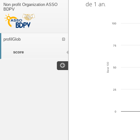
de 1 an.
Non profit Organization ASSO
BDPV
100
profilGlob
75
score
Base 100
50
25
0