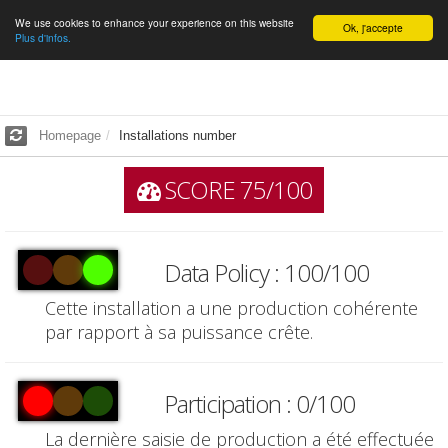
We use cookies to enhance your experience on this website
English
Ok, j'accepte
Plus d'infos.
Homepage
Installations number
SCORE 75/100
Data Policy : 100/100
Cette installation a une production cohérente
par rapport à sa puissance crête.
Participation : 0/100
La dernière saisie de production a été effectuée