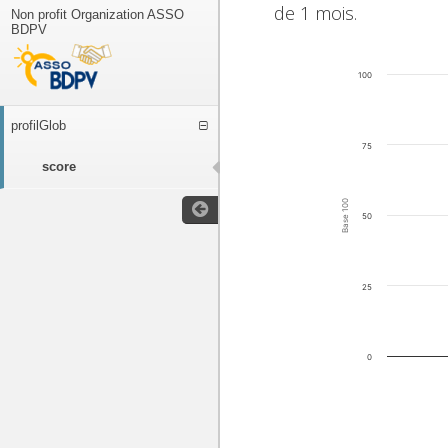
de 1 mois.
Non profit Organization ASSO
BDPV
100
profilGlob
75
score
Base 100
50
25
0