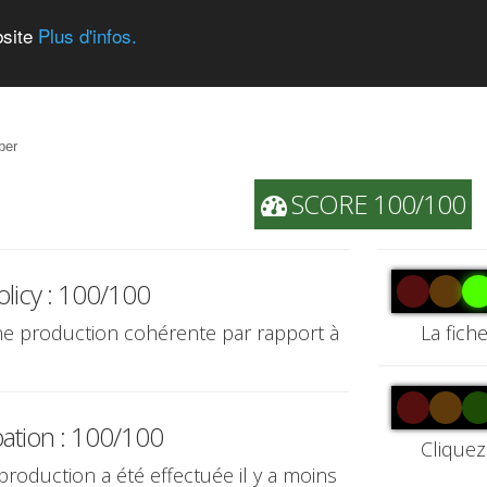
bsite
Plus d'infos.
ber
SCORE 100/100
olicy : 100/100
une production cohérente par rapport à
La fich
pation : 100/100
Cliquez
 production a été effectuée il y a moins