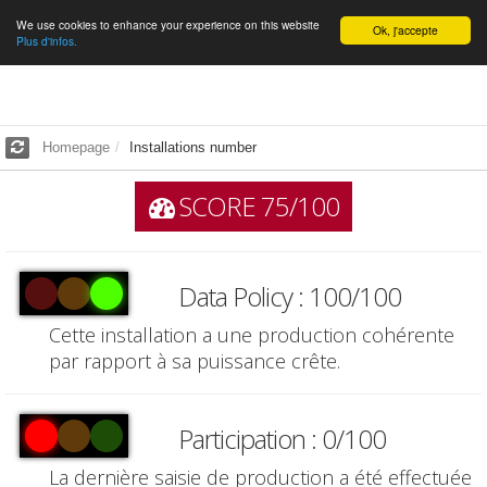
We use cookies to enhance your experience on this website
English
Ok, j'accepte
Plus d'infos.
Homepage
Installations number
SCORE 75/100
Data Policy : 100/100
Cette installation a une production cohérente
par rapport à sa puissance crête.
Participation : 0/100
La dernière saisie de production a été effectuée